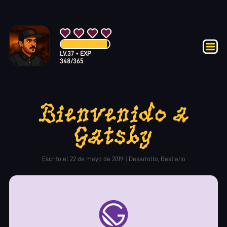
LV.
37
•
EXP
348
/
365
Bienvenido a
Gatsby
Escrito el
22 de mayo de 2019
|
Desarrollo,
Bestiario