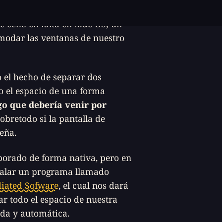
fusa. No obstante, reconozco que
ue echo en falta en Mac OS; un
modar las ventanas de nuestro
o el hecho de separar dos
o el espacio de una forma
go que debería venir por
sobretodo si la pantalla de
eña.
orado de forma nativa, pero en
talar un programa llamado
diated Sofware
, el cual nos dará
ar todo el espacio de nuestra
ida y automática.