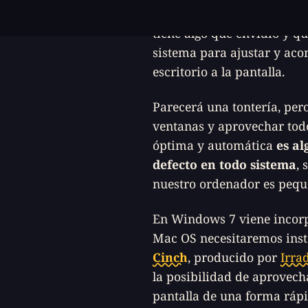
me parece anticuada y con
tiene algo que envidio y q
sistema para ajustar y aco
escritorio a la pantalla.
Parecerá una tontería, per
ventanas y aprovechar tod
óptima y automática
es al
defecto en todo sistema
, 
nuestro ordenador es pequ
En Windows 7 viene incorp
Mac OS necesitaremos ins
Cinch
, producido por
Irra
la posibilidad de aprovech
pantalla de una forma ráp