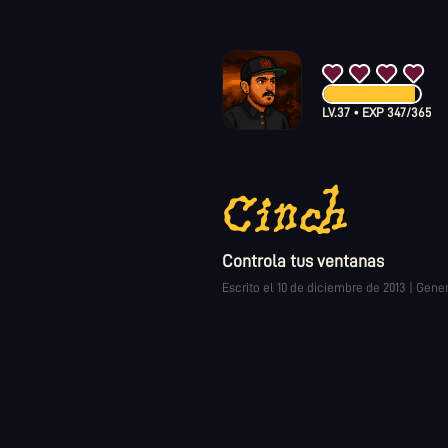
LV.
37
•
EXP
347
/
365
Cinch
Controla tus ventanas
Escrito el
10 de diciembre de 2013
|
Gener
Pocas cosas hay que me g
operativo. Su interfaz no m