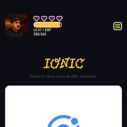
LV.
37
•
EXP
350
/
365
IONIC
Escrito el
30 de marzo de 2018
|
Desarrollo