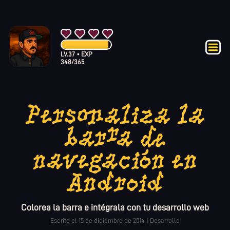
LV.
37
•
EXP
348
/
365
Personaliza la
barra de
navegación en
Android
Colorea la barra e intégrala con tu desarrollo web
Escrito el
15 de diciembre de 2014
|
Desarrollo