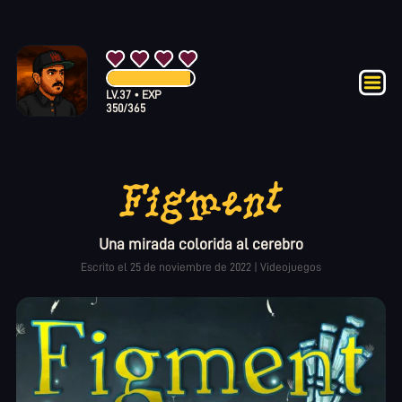
LV.
37
•
EXP
350
/
365
Figment
Una mirada colorida al cerebro
Escrito el
25 de noviembre de 2022
|
Videojuegos