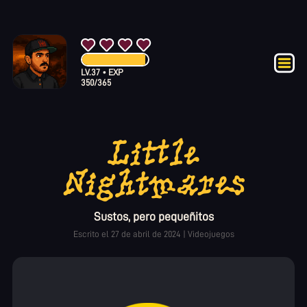
LV.
37
•
EXP
350
/
365
Little
Nightmares
Sustos, pero pequeñitos
Escrito el
27 de abril de 2024
|
Videojuegos