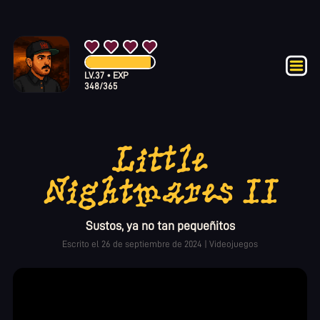
LV.
37
•
EXP
348
/
365
Little
Nightmares II
Sustos, ya no tan pequeñitos
Escrito el
26 de septiembre de 2024
|
Videojuegos