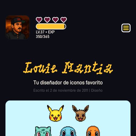
LV.
37
•
EXP
350
/
365
Louie Mantia
Tu diseñador de iconos favorito
Escrito el
2 de noviembre de 2011
|
Diseño