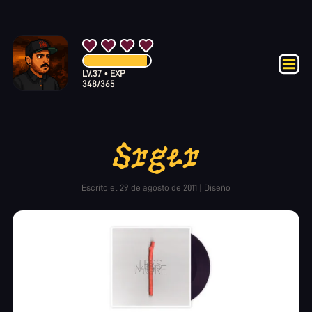
LV.
37
•
EXP
348
/
365
Srger
Escrito el
29 de agosto de 2011
|
Diseño