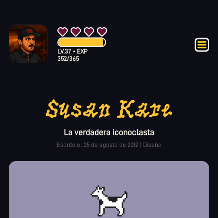
LV.
37
•
EXP
352
/
365
Susan Kare
La verdadera iconoclasta
Escrito el
25 de agosto de 2012
|
Diseño