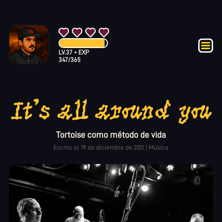
LV.
37
•
EXP
347
/
365
It's all around you
Tortoise como método de vida
Escrito el
19 de diciembre de 2011
|
Música